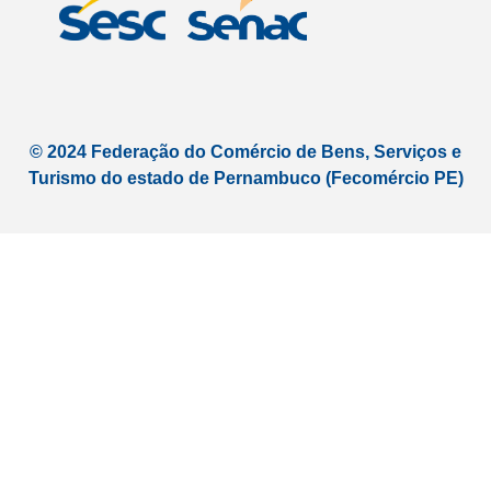
d
g
b
t
i
r
e
t
n
a
e
m
r
© 2024 Federação do Comércio de Bens, Serviços e
Turismo do estado de Pernambuco (Fecomércio PE)