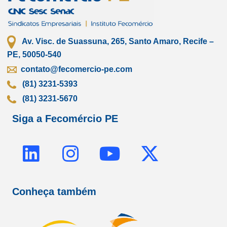
Av. Visc. de Suassuna, 265, Santo Amaro, Recife –
PE, 50050-540
contato@fecomercio-pe.com
(81) 3231-5393
(81) 3231-5670
Siga a Fecomércio PE
L
I
Y
X
i
n
o
-
n
s
u
t
Conheça também
k
t
t
w
e
a
u
i