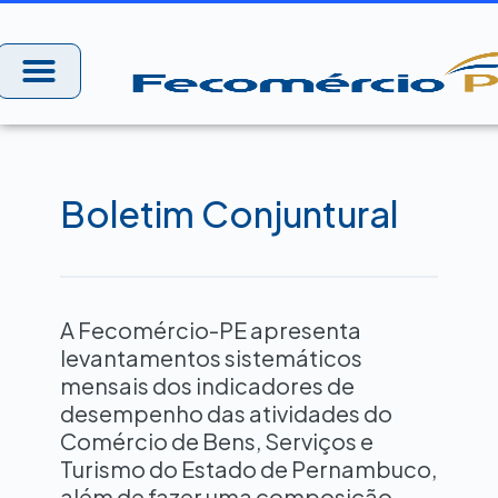
Ir
para
o
conteúdo
Boletim Conjuntural
A Fecomércio-PE apresenta
levantamentos sistemáticos
mensais dos indicadores de
desempenho das atividades do
Comércio de Bens, Serviços e
Turismo do Estado de Pernambuco,
além de fazer uma composição