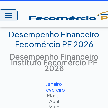
Ir
para
o
conteúdo
Desempenho Financeiro
Fecomércio PE 2026
Desempenho Financeiro
Instituto Fecomércio PE
2026
Janeiro
Fevereiro
Março
Abril
Maio