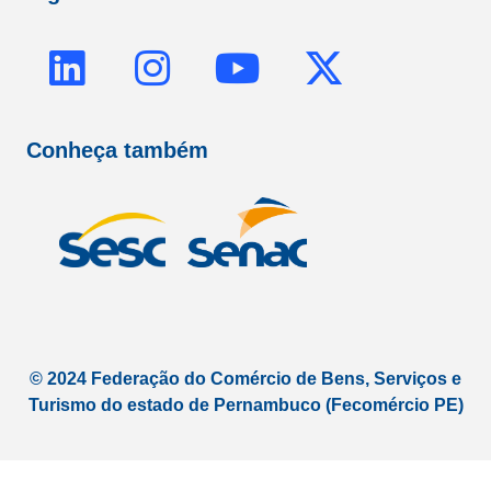
L
I
Y
X
i
n
o
-
n
s
u
t
Conheça também
k
t
t
w
e
a
u
i
d
g
b
t
i
r
e
t
n
a
e
m
r
© 2024 Federação do Comércio de Bens, Serviços e
Turismo do estado de Pernambuco (Fecomércio PE)