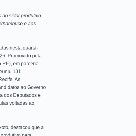
do setor produtivo
Pernambuco e aos
adas nesta quarta-
026. Promovido pela
-PE), em parceria
reuniu 131
Recife. As
candidatos ao Governo
ra dos Deputados e
utas voltadas ao
xoto, destacou que a
 produtivo para