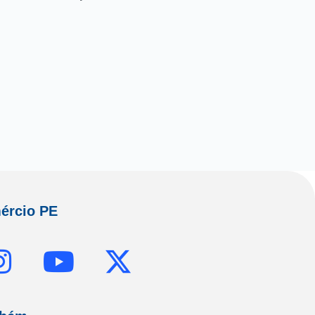
ércio PE
I
Y
X
n
o
-
s
u
t