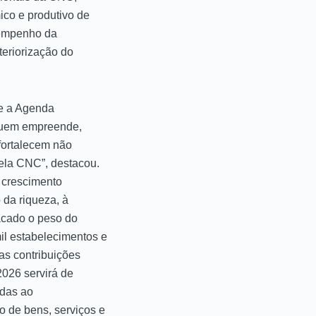
co e produtivo de
sempenho da
teriorização do
ue a Agenda
e quem empreende,
fortalecem não
ela CNC”, destacou.
 crescimento
 da riqueza, à
tacado o peso do
l estabelecimentos e
as contribuições
026 servirá de
adas ao
o de bens, serviços e