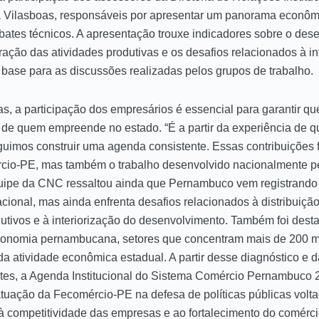
 Vilasboas, responsáveis por apresentar um panorama econômi
ates técnicos. A apresentação trouxe indicadores sobre o de
ação das atividades produtivas e os desafios relacionados à in
base para as discussões realizadas pelos grupos de trabalho.
s, a participação dos empresários é essencial para garantir q
dade de quem empreende no estado. “É a partir da experiência d
uimos construir uma agenda consistente. Essas contribuições 
cio-PE, mas também o trabalho desenvolvido nacionalmente p
quipe da CNC ressaltou ainda que Pernambuco vem registrando
onal, mas ainda enfrenta desafios relacionados à distribuição
dutivos e à interiorização do desenvolvimento. Também foi des
conomia pernambucana, setores que concentram mais de 200 mi
da atividade econômica estadual. A partir desse diagnóstico e d
ntes, a Agenda Institucional do Sistema Comércio Pernambuco 2
 atuação da Fecomércio-PE na defesa de políticas públicas volt
 competitividade das empresas e ao fortalecimento do comérci