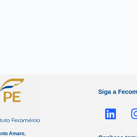
Siga a Fecom
L
i
n
anto Amaro,