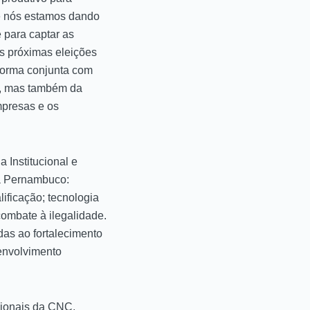
ue nós estamos dando
 para captar as
s próximas eleições
 forma conjunta com
o, mas também da
mpresas e os
 Institucional e
ra Pernambuco:
ificação; tecnologia
combate à ilegalidade.
das ao fortalecimento
envolvimento
cionais da CNC,