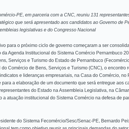
mércio-PE, em parceria com a CNC, reuniu 131 representantes 
ratégico que será apresentado aos candidatos ao Governo de 
sembleias legislativas e do Congresso Nacional
tivo para o próximo ciclo de governo começaram a ser consolid
ução da Agenda Institucional do Sistema Comércio Pernambuco 2
ns, Serviços e Turismo do Estado de Pernambuco (Fecomércio
do Comércio de Bens, Serviços e Turismo (CNC), o encontro 
indicatos e lideranças empresariais, na Casa do Comércio, no 
se para a elaboração de um documento que será entregue aos 
representantes do Estado na Assembleia Legislativa, na Câma
o a atuação institucional do Sistema Comércio na defesa de pa
residente do Sistema Fecomércio/Sesc/Senac-PE, Bernardo Pei
ional tem como objetivo reunir as principais demandas do setor