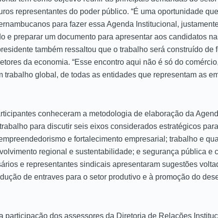
uturos representantes do poder público. “É uma oportunidade q
rnambucanos para fazer essa Agenda Institucional, justamente
do e preparar um documento para apresentar aos candidatos na
residente também ressaltou que o trabalho será construído de
 setores da economia. “Esse encontro aqui não é só do comérci
 um trabalho global, de todas as entidades que representam as e
rticipantes conheceram a metodologia de elaboração da Agenda
trabalho para discutir seis eixos considerados estratégicos pa
mpreendedorismo e fortalecimento empresarial; trabalho e qual
nvolvimento regional e sustentabilidade; e segurança pública e 
rios e representantes sindicais apresentaram sugestões volta
edução de entraves para o setor produtivo e à promoção do des
 participação dos assessores da Diretoria de Relações Institu