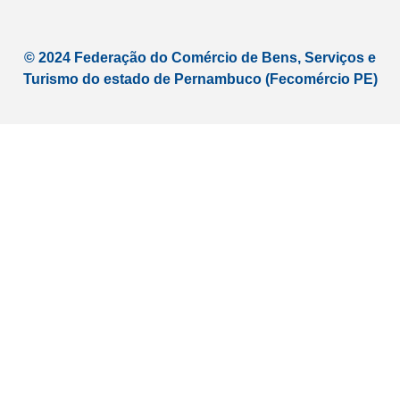
n
a
e
m
r
© 2024 Federação do Comércio de Bens, Serviços e
Turismo do estado de Pernambuco (Fecomércio PE)