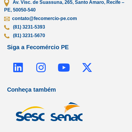
Av. Visc. de Suassuna, 265, Santo Amaro, Recife –
PE, 50050-540
contato@fecomercio-pe.com
(81) 3231-5393
(81) 3231-5670
Siga a Fecomércio PE
L
I
Y
X
i
n
o
-
n
s
u
t
Conheça também
k
t
t
w
e
a
u
i
d
g
b
t
i
r
e
t