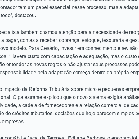
ontador tem um papel essencial nesse processo, mas a adapta
todo”, destacou.
pecialista também chamou atenção para a necessidade de reor
 pagar, contas a receber, cobrança, estoque, tesouraria e gest
novo modelo. Para Cesário, investir em conhecimento e revisão
scos. “Haverá custo com capacitação e adequação, mas o custo d
ão entender as novas regras e não ajustar seus processos pod
 responsabilidade pela adaptação começa dentro da própria emp
o impacto da Reforma Tributária sobre micro e pequenas empr
onal. O palestrante explicou que o novo sistema exigirá análise
tividade, a cadeia de fornecedores e a relação comercial de c
o de créditos tributários, decisões que hoje parecem simples po
s empresas.
 contábil e fiscal da Tempest, Edilane Barbosa, o encontro fo