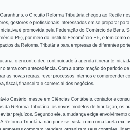
aranhuns, o Circuito Reforma Tributária chegou ao Recife nesta
res, gestores e profissionais interessados em se preparar pa
. A iniciativa é promovida pela Federação do Comércio de Bens, 
rcio-PE), por meio do Instituto Fecomércio-PE, e tem como ob
mpactos da Reforma Tributária para empresas de diferentes port
cana, o encontro deu continuidade à agenda itinerante iniciad
tar o tema com antecedência. Com a aproximação do período de 
 as novas regras, rever processos internos e compreender co
iva, fiscal, financeira e comercial dos negócios.
Flávio Cesário, mestre em Ciências Contábeis, contador e consu
os da Reforma Tributária, os novos modelos de tributação, os 
 evitar prejuízos. Segundo ele, a mudança exige envolvimento 
“A Reforma Tributária não pode ser vista como uma tarefa exclu
 as empresas compram, vendem, organizam seus controles, lidam