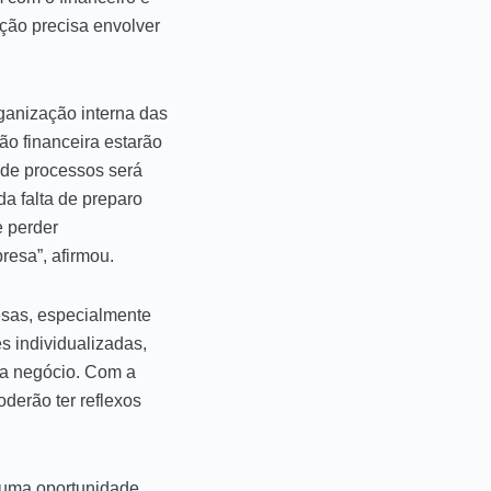
ção precisa envolver
ganização interna das
ão financeira estarão
 de processos será
a falta de preparo
e perder
resa”, afirmou.
esas, especialmente
s individualizadas,
ada negócio. Com a
derão ter reflexos
i uma oportunidade