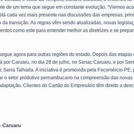
ante de um tema que segue em constante evolução. “Viemos ac
está cada vez mais presente nas discussões das empresas, pri
o da transição. As regras vêm sendo atualizadas, novas legisla
entos como este para entender melhor as diretrizes e se prepa
 segue agora para outras regiões do estado. Depois das etapa
 por Caruaru, no dia 28 de julho, no Senac Caruaru, e por Serr
c Serra Talhada. A iniciativa é promovida pela Fecomércio-PE, p
r o setor produtivo pernambucano na compreensão das novas re
adaptação. Clientes do Cartão do Empresário têm direito a desc
 – Caruaru