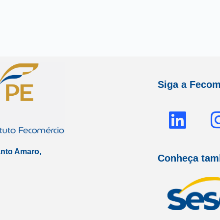
Siga a Fecom
L
i
n
anto Amaro,
Conheça ta
k
e
d