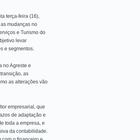
 terça-feira (16),
ra as mudanças no
Serviços e Turismo do
jetivo levar
es e segmentos.
a no Agreste e
transição, as
mo as alterações vão
ltor empresarial, que
prazos de adaptação e
de toda a empresa, e
siva da contabilidade.
 com o financeiro e